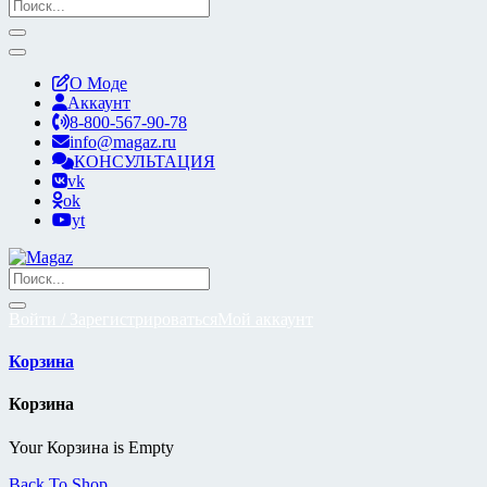
О Моде
Аккаунт
8-800-567-90-78
info@magaz.ru
КОНСУЛЬТАЦИЯ
vk
ok
yt
Войти / Зарегистрироваться
Мой аккаунт
Корзина
Корзина
Your Корзина is Empty
Back To Shop