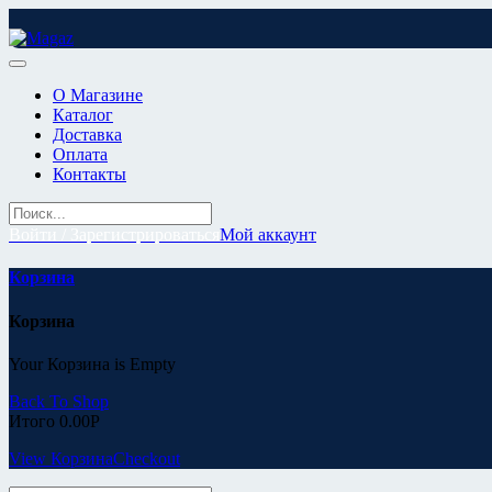
Перейти
к
содержимому
О Магазине
Каталог
Доставка
Оплата
Контакты
Войти / Зарегистрироваться
Мой аккаунт
Корзина
Корзина
Your Корзина is Empty
Back To Shop
Итого
0.00
Р
View Корзина
Checkout