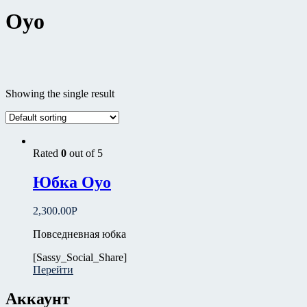
Oyo
Цвет
Showing the single result
Бежевый
(0)
голубой
(1)
коричневый
(2)
Красная
(1)
Rated
0
out of 5
серый
(3)
белый
(0)
Юбка Oyo
красный
(0)
черный
(6)
2,300.00
Р
синий
(4)
Повседневная юбка
Размер
[Sassy_Social_Share]
Перейти
41
(0)
42
(0)
Аккаунт
43
(0)