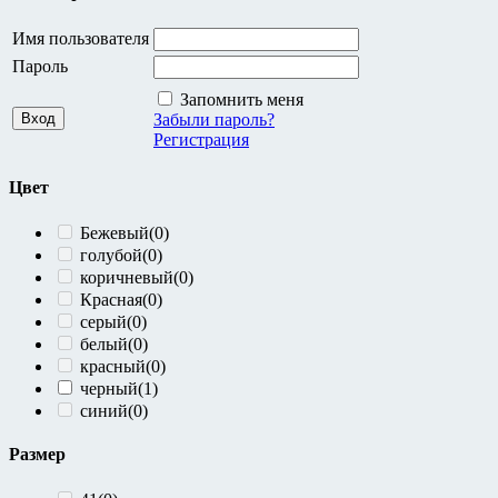
L
(12)
M
(12)
Имя пользователя
S
(12)
Пароль
Запомнить меня
Сезон
Забыли пароль?
Регистрация
весна
(2)
демисезон
(11)
Цвет
зима
(7)
лето
(4)
Бежевый
(0)
осень
(1)
голубой
(0)
коричневый
(0)
Каталог
Красная
(0)
серый
(0)
Джинсы
(3)
белый
(0)
Аксессуары
(1)
красный
(0)
Верхняя Одежда
(3)
черный
(1)
Головные уборы
(2)
синий
(0)
Пиджаки
(1)
Платья
(1)
Размер
Свитшоты
(1)
Юбки
(3)