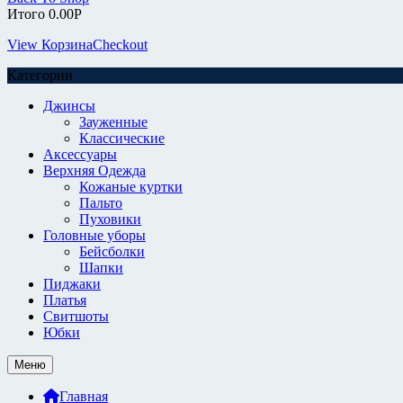
Итого
0.00
Р
View Корзина
Checkout
Категории
Джинсы
Зауженные
Классические
Аксессуары
Верхняя Одежда
Кожаные куртки
Пальто
Пуховики
Головные уборы
Бейсболки
Шапки
Пиджаки
Платья
Свитшоты
Юбки
Меню
Главная