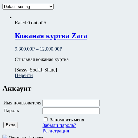
Цвет
Бежевый
(0)
голубой
(1)
Rated
0
out of 5
коричневый
(2)
Кожаная куртка Zara
Красная
(1)
серый
(3)
белый
(0)
9,300.00
Р
–
12,000.00
Р
красный
(0)
Стильная кожаная куртка
черный
(6)
синий
(4)
[Sassy_Social_Share]
Перейти
Размер
Аккаунт
41
(0)
42
(0)
Имя пользователя
43
(0)
L
(12)
Пароль
M
(12)
Запомнить меня
S
(12)
Забыли пароль?
Регистрация
Каталог
Открыть фильтр