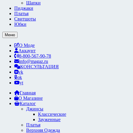
Шапки
Пиджаки
Платья
Свитшоты
Юбки
Меню
О Моде
Аккаунт
8-800-567-90-78
info@magaz.ru
КОНСУЛЬТАЦИЯ
vk
ok
yt
Главная
О Магазине
Каталог
Джинсы
Классические
Зауженные
Платья
Верхняя Одежда