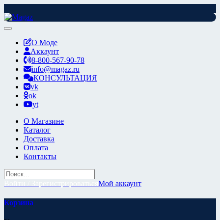
Перейти
к
содержимому
О Моде
Аккаунт
8-800-567-90-78
info@magaz.ru
КОНСУЛЬТАЦИЯ
vk
ok
yt
О Магазине
Каталог
Доставка
Оплата
Контакты
Войти / Зарегистрироваться
Мой аккаунт
Корзина