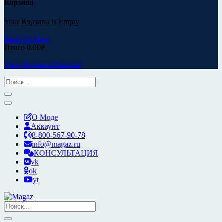
Корзина
Your Корзина is Empty
Back To Shop
Итого
0.00
Р
View Корзина
Checkout
О Моде
Аккаунт
8-800-567-90-78
info@magaz.ru
КОНСУЛЬТАЦИЯ
vk
ok
yt