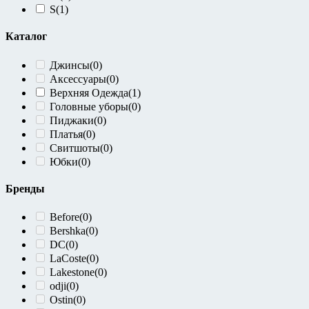
S
(1)
Zara
(7)
Zolla
(0)
Каталог
Джинсы
(0)
Аксессуары
(0)
Верхняя Одежда
(1)
Головные уборы
(0)
Пиджаки
(0)
Платья
(0)
Свитшоты
(0)
Юбки
(0)
Бренды
Before
(0)
Bershka
(0)
DC
(0)
LaCoste
(0)
Lakestone
(0)
odji
(0)
Ostin
(0)