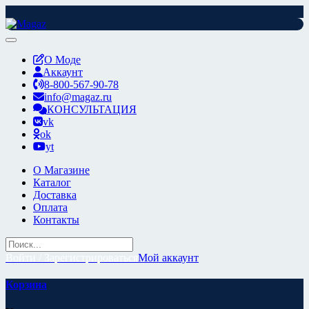
Перейти
к
содержимому
О Моде
Аккаунт
8-800-567-90-78
info@magaz.ru
КОНСУЛЬТАЦИЯ
vk
ok
yt
О Магазине
Каталог
Доставка
Оплата
Контакты
Войти / Зарегистрироваться
Мой аккаунт
Корзина