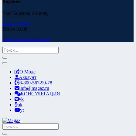
Корзина
Your Корзина is Empty
Back To Shop
Итого
0.00
Р
View Корзина
Checkout
О Моде
Аккаунт
8-800-567-90-78
info@magaz.ru
КОНСУЛЬТАЦИЯ
vk
ok
yt