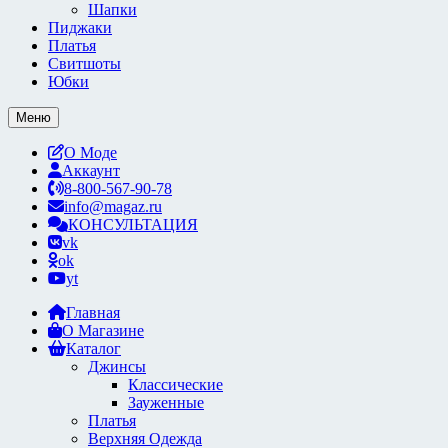
Шапки
Пиджаки
Платья
Свитшоты
Юбки
Меню
О Моде
Аккаунт
8-800-567-90-78
info@magaz.ru
КОНСУЛЬТАЦИЯ
vk
ok
yt
Главная
О Магазине
Каталог
Джинсы
Классические
Зауженные
Платья
Верхняя Одежда