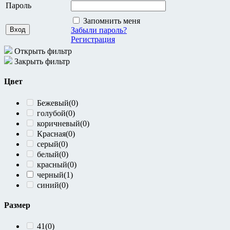
S
(12)
Пароль
Запомнить меня
Сезон
Забыли пароль?
Регистрация
весна
(2)
Открыть фильтр
демисезон
(11)
Закрыть фильтр
зима
(7)
лето
(4)
Цвет
осень
(1)
Бежевый
(0)
Бренды
голубой
(0)
коричневый
(0)
Before
(0)
Красная
(0)
Bershka
(3)
серый
(0)
DC
(0)
белый
(0)
LaCoste
(0)
красный
(0)
Lakestone
(1)
черный
(1)
odji
(1)
синий
(0)
Ostin
(1)
Oyo
(1)
Размер
Roxy
(1)
Stravius
(0)
41
(0)
Tamaris
(0)