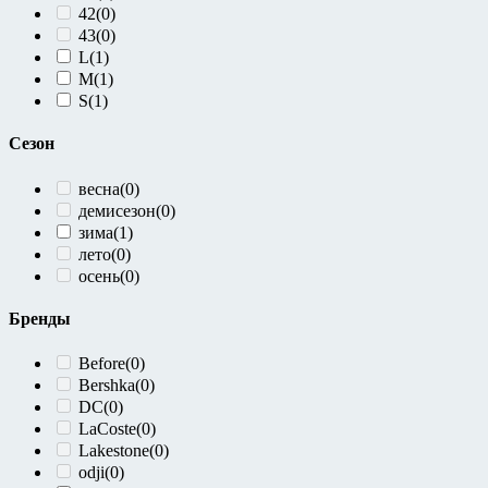
42
(0)
Zara
(7)
43
(0)
Zolla
(0)
L
(1)
M
(1)
S
(1)
Сезон
весна
(0)
демисезон
(0)
зима
(1)
лето
(0)
осень
(0)
Бренды
Before
(0)
Bershka
(0)
DC
(0)
LaCoste
(0)
Lakestone
(0)
odji
(0)