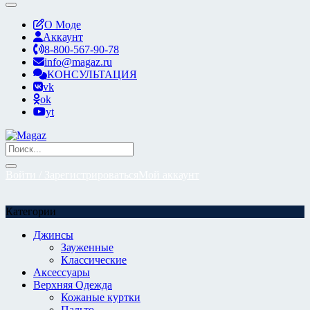
О Моде
Аккаунт
8-800-567-90-78
info@magaz.ru
КОНСУЛЬТАЦИЯ
vk
ok
yt
Войти / Зарегистрироваться
Мой аккаунт
Категории
Джинсы
Зауженные
Классические
Аксессуары
Верхняя Одежда
Кожаные куртки
Пальто