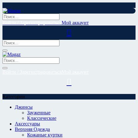
Перейти
к
содержимому
Войти / Зарегистрироваться
Мой аккаунт
Войти / Зарегистрироваться
Мой аккаунт
Категории
Джинсы
Зауженные
Классические
Аксессуары
Верхняя Одежда
Кожаные куртки