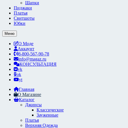
Шапки
Пиджаки
Платья
Свитшоты
Юбки
Меню
О Моде
Аккаунт
8-800-567-90-78
info@magaz.ru
КОНСУЛЬТАЦИЯ
vk
ok
yt
Главная
О Магазине
Каталог
Джинсы
Классические
Зауженные
Платья
Верхняя Одежда