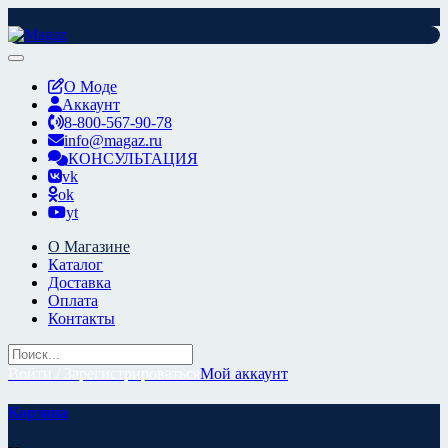
Перейти
к
содержимому
О Моде
Аккаунт
8-800-567-90-78
info@magaz.ru
КОНСУЛЬТАЦИЯ
vk
ok
yt
О Магазине
Каталог
Доставка
Оплата
Контакты
Войти / Зарегистрироваться
Мой аккаунт
Корзина