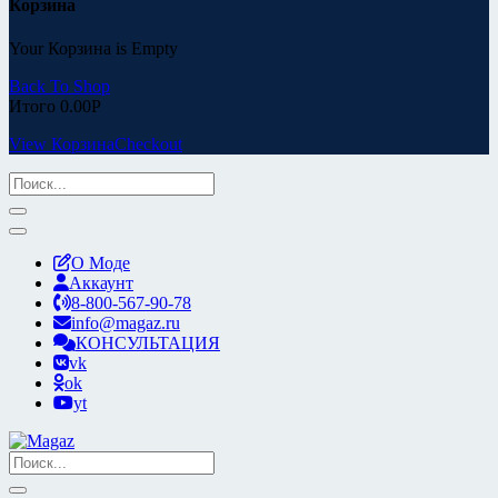
Корзина
Your Корзина is Empty
Back To Shop
Итого
0.00
Р
View Корзина
Checkout
О Моде
Аккаунт
8-800-567-90-78
info@magaz.ru
КОНСУЛЬТАЦИЯ
vk
ok
yt