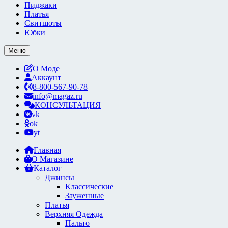
Пиджаки
Платья
Свитшоты
Юбки
Меню
О Моде
Аккаунт
8-800-567-90-78
info@magaz.ru
КОНСУЛЬТАЦИЯ
vk
ok
yt
Главная
О Магазине
Каталог
Джинсы
Классические
Зауженные
Платья
Верхняя Одежда
Пальто