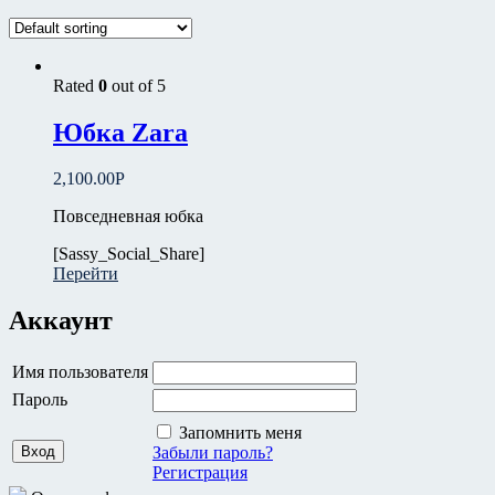
41
(0)
42
(0)
43
(0)
L
(12)
Rated
0
out of 5
M
(12)
S
(12)
Юбка Zara
Сезон
2,100.00
Р
весна
(2)
Повседневная юбка
демисезон
(11)
[Sassy_Social_Share]
зима
(7)
Перейти
лето
(4)
осень
(1)
Аккаунт
Каталог
Имя пользователя
Джинсы
(3)
Пароль
Аксессуары
(1)
Запомнить меня
Верхняя Одежда
(3)
Забыли пароль?
Головные уборы
(2)
Регистрация
Пиджаки
(1)