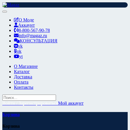
Перейти
к
содержимому
О Моде
Аккаунт
8-800-567-90-78
info@magaz.ru
КОНСУЛЬТАЦИЯ
vk
ok
yt
О Магазине
Каталог
Доставка
Оплата
Контакты
Войти / Зарегистрироваться
Мой аккаунт
Корзина
Корзина