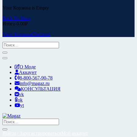
Your Корзина is Empty
Back To Shop
Итого
0.00
Р
View Корзина
Checkout
О Моде
Аккаунт
8-800-567-90-78
info@magaz.ru
КОНСУЛЬТАЦИЯ
vk
ok
yt
Войти / Зарегистрироваться
Мой аккаунт