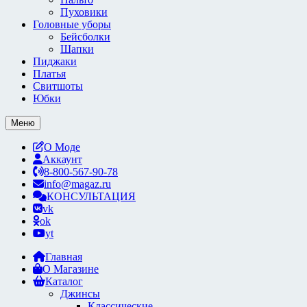
Пуховики
Головные уборы
Бейсболки
Шапки
Пиджаки
Платья
Свитшоты
Юбки
Меню
О Моде
Аккаунт
8-800-567-90-78
info@magaz.ru
КОНСУЛЬТАЦИЯ
vk
ok
yt
Главная
О Магазине
Каталог
Джинсы
Классические