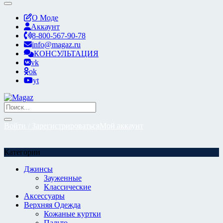
О Моде
Аккаунт
8-800-567-90-78
info@magaz.ru
КОНСУЛЬТАЦИЯ
vk
ok
yt
Войти / Зарегистрироваться
Мой аккаунт
Категории
Джинсы
Зауженные
Классические
Аксессуары
Верхняя Одежда
Кожаные куртки
Пальто