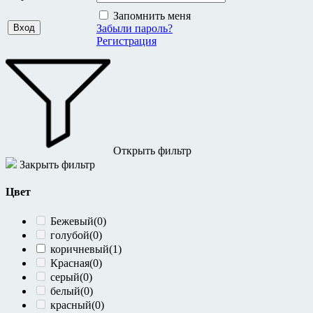
Запомнить меня
Сезон
Забыли пароль?
Регистрация
весна
(2)
демисезон
(11)
зима
(7)
лето
(4)
осень
(1)
Каталог
Открыть фильтр
Джинсы
(3)
Закрыть фильтр
Аксессуары
(1)
Верхняя Одежда
(3)
Цвет
Головные уборы
(2)
Пиджаки
(1)
Бежевый
(0)
Платья
(1)
голубой
(0)
Свитшоты
(1)
коричневый
(1)
Юбки
(3)
Красная
(0)
серый
(0)
белый
(0)
красный
(0)