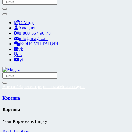
О Моде
Аккаунт
8-800-567-90-78
info@magaz.ru
КОНСУЛЬТАЦИЯ
vk
ok
yt
Войти / Зарегистрироваться
Мой аккаунт
Корзина
Корзина
Your Корзина is Empty
Back To Shop