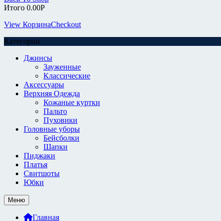
Итого
0.00
Р
View Корзина
Checkout
Категории
Джинсы
Зауженные
Классические
Аксессуары
Верхняя Одежда
Кожаные куртки
Пальто
Пуховики
Головные уборы
Бейсболки
Шапки
Пиджаки
Платья
Свитшоты
Юбки
Меню
Главная