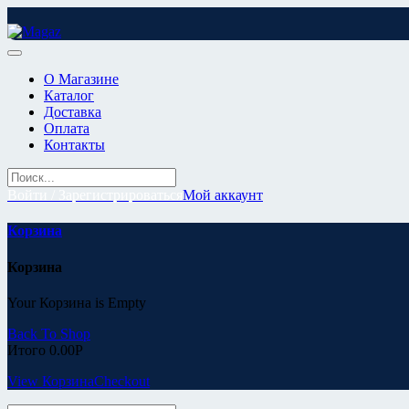
Перейти
к
содержимому
О Магазине
Каталог
Доставка
Оплата
Контакты
Войти / Зарегистрироваться
Мой аккаунт
Корзина
Корзина
Your Корзина is Empty
Back To Shop
Итого
0.00
Р
View Корзина
Checkout