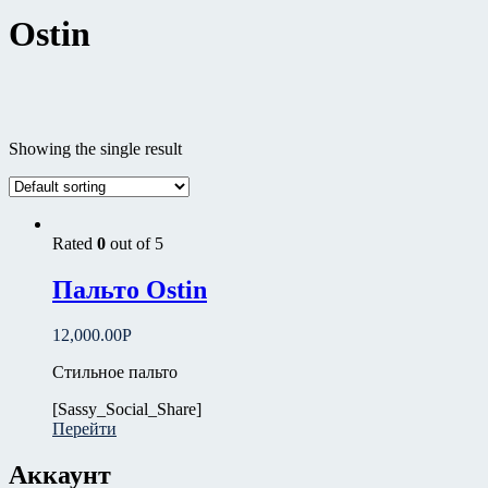
Ostin
Цвет
Showing the single result
Бежевый
(0)
голубой
(1)
коричневый
(2)
Красная
(1)
Rated
0
out of 5
серый
(3)
белый
(0)
Пальто Ostin
красный
(0)
черный
(6)
12,000.00
Р
синий
(4)
Стильное пальто
Размер
[Sassy_Social_Share]
Перейти
41
(0)
42
(0)
Аккаунт
43
(0)