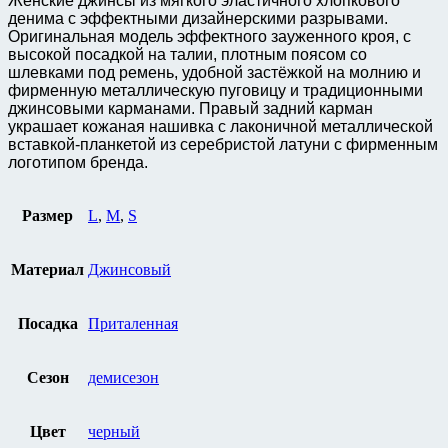
Женские джинсы из мягкого эластичного хлопкового
денима с эффектными дизайнерскими разрывами.
Оригинальная модель эффектного зауженного кроя, с
высокой посадкой на талии, плотным поясом со
шлевками под ремень, удобной застёжкой на молнию и
фирменную металлическую пуговицу и традиционными
джинсовыми карманами. Правый задний карман
украшает кожаная нашивка с лаконичной металлической
вставкой-планкетой из серебристой латуни с фирменным
логотипом бренда.
Размер
L
,
M
,
S
Материал
Джинсовый
Посадка
Приталенная
Сезон
демисезон
Цвет
черный