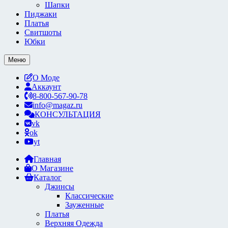
Шапки
Пиджаки
Платья
Свитшоты
Юбки
Меню
О Моде
Аккаунт
8-800-567-90-78
info@magaz.ru
КОНСУЛЬТАЦИЯ
vk
ok
yt
Главная
О Магазине
Каталог
Джинсы
Классические
Зауженные
Платья
Верхняя Одежда