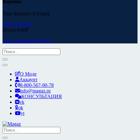
Корзина
Your Корзина is Empty
Back To Shop
Итого
0.00
Р
View Корзина
Checkout
О Моде
Аккаунт
8-800-567-90-78
info@magaz.ru
КОНСУЛЬТАЦИЯ
vk
ok
yt