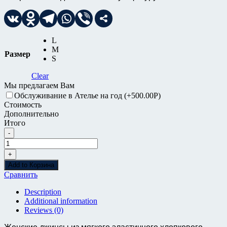
L
M
Размер
S
Clear
Мы предлагаем Вам
Обслуживание в Ателье на год
(+500.00
Р
)
Стоимость
Дополнительно
Итого
-
Джинсы
Bershka
+
Количество
Add to Корзина
Сравнить
Description
Additional information
Reviews (0)