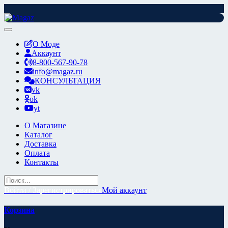
Перейти
к
содержимому
О Моде
Аккаунт
8-800-567-90-78
info@magaz.ru
КОНСУЛЬТАЦИЯ
vk
ok
yt
О Магазине
Каталог
Доставка
Оплата
Контакты
Войти / Зарегистрироваться
Мой аккаунт
Корзина