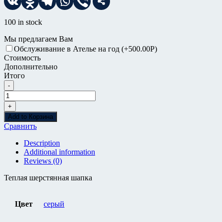
100 in stock
Мы предлагаем Вам
Обслуживание в Ателье на год
(+500.00
Р
)
Стоимость
Дополнительно
Итого
-
Шапка
Zara
+
Количество
Add to Корзина
Сравнить
Description
Additional information
Reviews (0)
Теплая шерстянная шапка
Цвет
серый