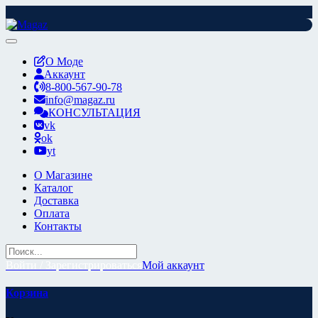
Перейти
к
содержимому
О Моде
Аккаунт
8-800-567-90-78
info@magaz.ru
КОНСУЛЬТАЦИЯ
vk
ok
yt
О Магазине
Каталог
Доставка
Оплата
Контакты
Войти / Зарегистрироваться
Мой аккаунт
Корзина