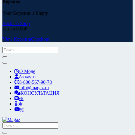
Корзина
Your Корзина is Empty
Back To Shop
Итого
0.00
Р
View Корзина
Checkout
О Моде
Аккаунт
8-800-567-90-78
info@magaz.ru
КОНСУЛЬТАЦИЯ
vk
ok
yt