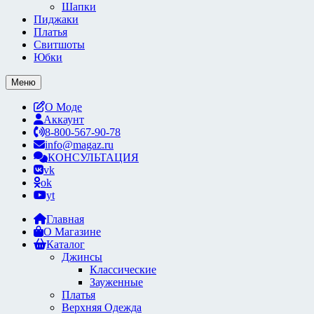
Шапки
Пиджаки
Платья
Свитшоты
Юбки
Меню
О Моде
Аккаунт
8-800-567-90-78
info@magaz.ru
КОНСУЛЬТАЦИЯ
vk
ok
yt
Главная
О Магазине
Каталог
Джинсы
Классические
Зауженные
Платья
Верхняя Одежда