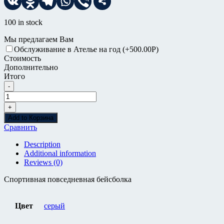
100 in stock
Мы предлагаем Вам
Обслуживание в Ателье на год
(+500.00
Р
)
Стоимость
Дополнительно
Итого
-
Бейсболка
Roxy
+
Количество
Add to Корзина
Сравнить
Description
Additional information
Reviews (0)
Спортивная повседневная бейсболка
Цвет
серый