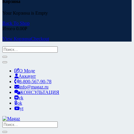
Корзина
Your Корзина is Empty
Back To Shop
Итого
0.00
Р
View Корзина
Checkout
О Моде
Аккаунт
8-800-567-90-78
info@magaz.ru
КОНСУЛЬТАЦИЯ
vk
ok
yt