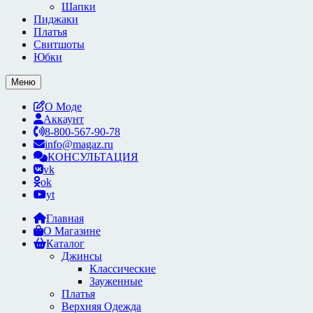
Шапки
Пиджаки
Платья
Свитшоты
Юбки
Меню
О Моде
Аккаунт
8-800-567-90-78
info@magaz.ru
КОНСУЛЬТАЦИЯ
vk
ok
yt
Главная
О Магазине
Каталог
Джинсы
Классические
Зауженные
Платья
Верхняя Одежда