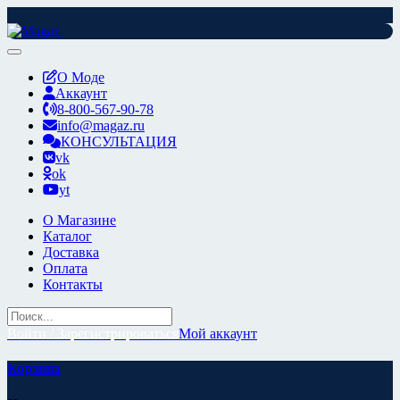
Перейти
к
содержимому
О Моде
Аккаунт
8-800-567-90-78
info@magaz.ru
КОНСУЛЬТАЦИЯ
vk
ok
yt
О Магазине
Каталог
Доставка
Оплата
Контакты
Войти / Зарегистрироваться
Мой аккаунт
Корзина